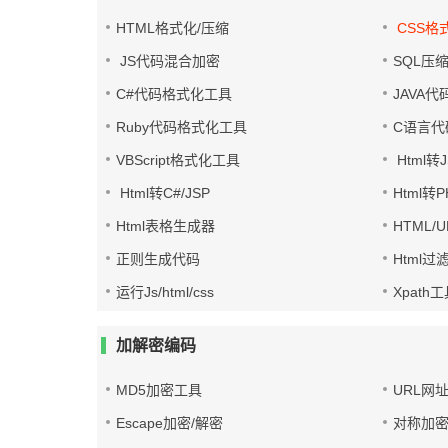
HTML格式化/压缩
CSS格
JS代码混合加密
SQL压
C#代码格式化工具
JAVA
Ruby代码格式化工具
C语言代
VBScript格式化工具
Html转J
Html转C#/JSP
Html转
Html表格生成器
HTML/
正则生成代码
Html过
运行Js/html/css
Xpath
加解密编码
MD5加密工具
URL网
Escape加密/解密
对称加密