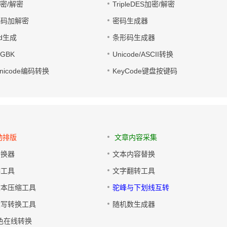
加密/解密
TripleDES加密/解密
电码加解密
密码生成器
wd生成
条形码生成器
转GBK
Unicode/ASCII转换
/Unicode编码转换
KeyCode键盘按键码
动排版
文章内容采集
转换器
文本内容替换
排工具
文字翻转工具
文本压缩工具
驼峰与下划线互转
大写转换工具
随机数生成器
色在线转换