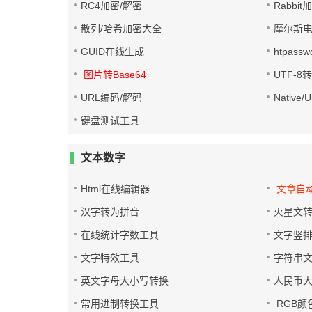
RC4加密/解密
Rabbit
散列/哈希加密大全
摩尔斯
GUID在线生成
htpass
图片转Base64
UTF-8
URL编码/解码
Native
键盘测试工具
文本数字
Html在线编辑器
文章自
汉字转为拼音
火星文
在线统计字数工具
文字竖
文字特效工具
字符串
英文字母大小写转换
人民币
常用进制转换工具
RGB颜