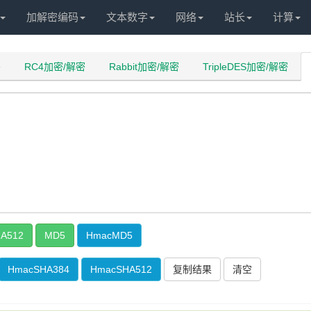
加解密编码
文本数字
网络
站长
计算
密
RC4加密/解密
Rabbit加密/解密
TripleDES加密/解密
A512
MD5
HmacMD5
HmacSHA384
HmacSHA512
复制结果