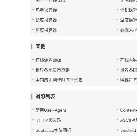
热量换算器
体积换
长度换算器
温度换
角度换算器
数据大
其他
在线涂鸦画板
在线时
世界各地货币查询
世界各
中国历史朝代时间查询表
特殊符
对照列表
常用User-Agent
Conten
HTTP状态码
ASCII
Bootstrap字体图标
Androi