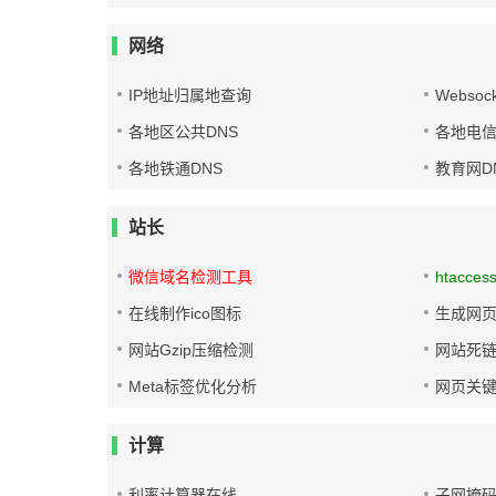
网络
IP地址归属地查询
Websoc
各地区公共DNS
各地电信
各地铁通DNS
教育网D
站长
微信域名检测工具
htacces
在线制作ico图标
生成网页
网站Gzip压缩检测
网站死
Meta标签优化分析
网页关
计算
利率计算器在线
子网掩