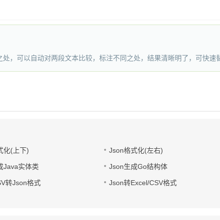
之处，可以自动对两段文本比较，标注不同之处，结果清晰明了，可快速
式化(上下)
Json格式化(左右)
成Java实体类
Json生成Go结构体
CSV转Json格式
Json转Excel/CSV格式