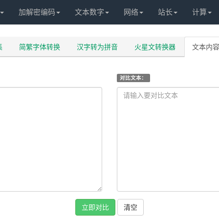
加解密编码
文本数字
网络
站长
计算
集
简繁字体转换
汉字转为拼音
火星文转换器
文本内
对比文本：