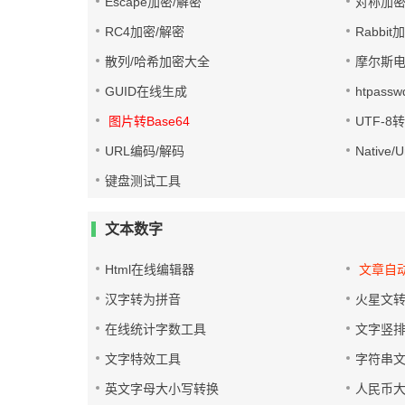
Escape加密/解密
对称加密
RC4加密/解密
Rabbit
散列/哈希加密大全
摩尔斯
GUID在线生成
htpass
图片转Base64
UTF-8
URL编码/解码
Native
键盘测试工具
文本数字
Html在线编辑器
文章自
汉字转为拼音
火星文
在线统计字数工具
文字竖
文字特效工具
字符串
英文字母大小写转换
人民币