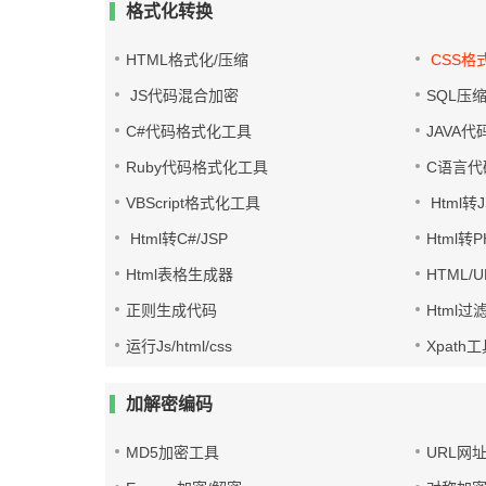
格式化转换
HTML格式化/压缩
CSS格
JS代码混合加密
SQL压
C#代码格式化工具
JAVA
Ruby代码格式化工具
C语言代
VBScript格式化工具
Html转J
Html转C#/JSP
Html转
Html表格生成器
HTML/
正则生成代码
Html过
运行Js/html/css
Xpath
加解密编码
MD5加密工具
URL网