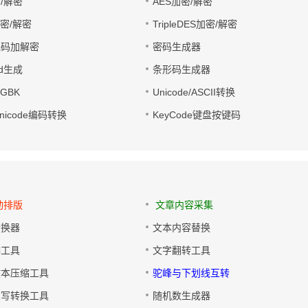
/解密
AES加密/解密
加密/解密
TripleDES加密/解密
电码加解密
密码生成器
wd生成
条形码生成器
转GBK
Unicode/ASCII转换
/Unicode编码转换
KeyCode键盘按键码
动排版
文章内容采集
转换器
文本内容替换
排工具
文字翻转工具
文本压缩工具
驼峰与下划线互转
大写转换工具
随机数生成器