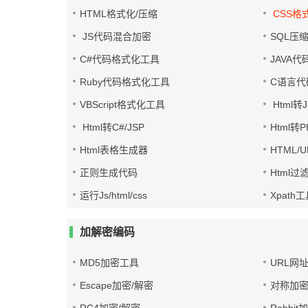
HTML格式化/压缩
CSS格
JS代码混合加密
SQL压
C#代码格式化工具
JAVA
Ruby代码格式化工具
C语言代
VBScript格式化工具
Html转J
Html转C#/JSP
Html转
Html表格生成器
HTML/
正则生成代码
Html过
运行Js/html/css
Xpath
加解密编码
MD5加密工具
URL网
Escape加密/解密
对称加密