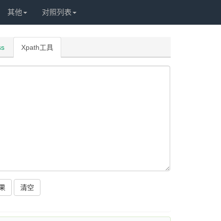
其他
对照列表
ss
Xpath工具
果
清空