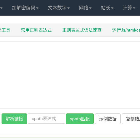
加解密编码
文本数字
网络
站长
计算
过滤工具
常用正则表达式
正则表达式语法速查
运行Js/html/c
解析链接
xpath匹配
示例数据
复制结