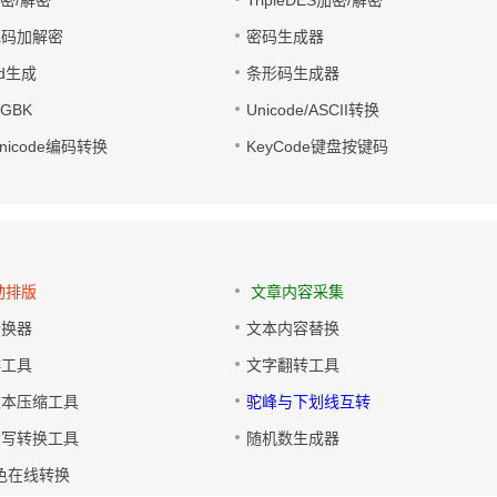
加密/解密
TripleDES加密/解密
电码加解密
密码生成器
wd生成
条形码生成器
转GBK
Unicode/ASCII转换
/Unicode编码转换
KeyCode键盘按键码
动排版
文章内容采集
转换器
文本内容替换
排工具
文字翻转工具
文本压缩工具
驼峰与下划线互转
大写转换工具
随机数生成器
色在线转换