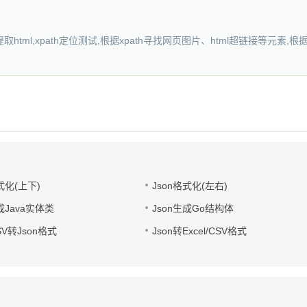
ath提取html,xpath定位测试,根据xpath寻找网页图片、html超链接等元
式化(上下)
Json格式化(左右)
成Java实体类
Json生成Go结构体
CSV转Json格式
Json转Excel/CSV格式