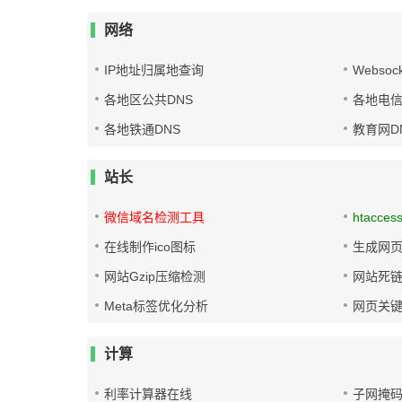
网络
IP地址归属地查询
Websoc
各地区公共DNS
各地电信
各地铁通DNS
教育网D
站长
微信域名检测工具
htacces
在线制作ico图标
生成网页
网站Gzip压缩检测
网站死
Meta标签优化分析
网页关
计算
利率计算器在线
子网掩