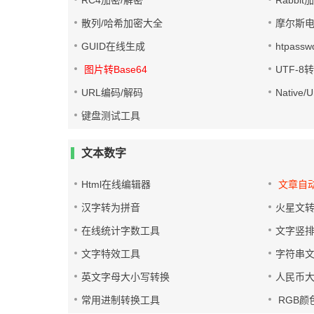
RC4加密/解密
Rabbit
散列/哈希加密大全
摩尔斯
GUID在线生成
htpass
图片转Base64
UTF-8
URL编码/解码
Native
键盘测试工具
文本数字
Html在线编辑器
文章自
汉字转为拼音
火星文
在线统计字数工具
文字竖
文字特效工具
字符串
英文字母大小写转换
人民币
常用进制转换工具
RGB颜