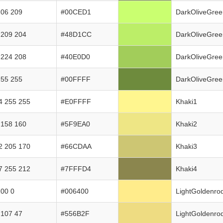
206 209
#00CED1
DarkOliveGre
 209 204
#48D1CC
DarkOliveGre
 224 208
#40E0D0
DarkOliveGre
255 255
#00FFFF
DarkOliveGre
4 255 255
#E0FFFF
Khaki1
 158 160
#5F9EA0
Khaki2
2 205 170
#66CDAA
Khaki3
7 255 212
#7FFFD4
Khaki4
100 0
#006400
LightGoldenro
 107 47
#556B2F
LightGoldenro