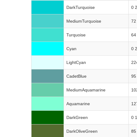
DarkTurquoise
0 
MediumTurquoise
72
Turquoise
64
Cyan
0 
LightCyan
22
CadetBlue
95
MediumAquamarine
10
Aquamarine
12
DarkGreen
0 
DarkOliveGreen
85