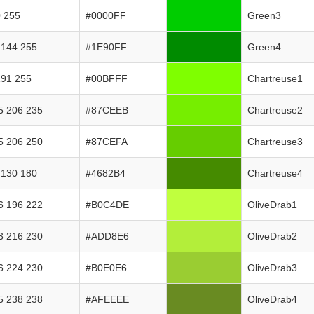
0 255
#0000FF
Green3
 144 255
#1E90FF
Green4
191 255
#00BFFF
Chartreuse1
5 206 235
#87CEEB
Chartreuse2
5 206 250
#87CEFA
Chartreuse3
 130 180
#4682B4
Chartreuse4
6 196 222
#B0C4DE
OliveDrab1
3 216 230
#ADD8E6
OliveDrab2
6 224 230
#B0E0E6
OliveDrab3
5 238 238
#AFEEEE
OliveDrab4