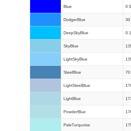
Blue
0 
DodgerBlue
30
DeepSkyBlue
0 
SkyBlue
13
LightSkyBlue
13
SteelBlue
70
LightSteelBlue
17
LightBlue
17
PowderBlue
17
PaleTurquoise
17