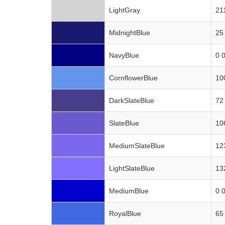
LightGray
21
MidnightBlue
25
NavyBlue
0 
CornflowerBlue
10
DarkSlateBlue
72
SlateBlue
10
MediumSlateBlue
12
LightSlateBlue
13
MediumBlue
0 
RoyalBlue
65