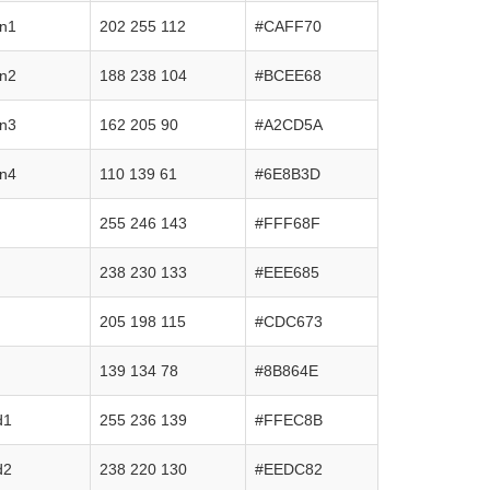
en1
202 255 112
#CAFF70
en2
188 238 104
#BCEE68
en3
162 205 90
#A2CD5A
en4
110 139 61
#6E8B3D
255 246 143
#FFF68F
238 230 133
#EEE685
205 198 115
#CDC673
139 134 78
#8B864E
d1
255 236 139
#FFEC8B
d2
238 220 130
#EEDC82