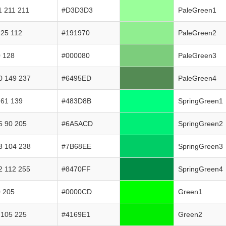
1 211 211
#D3D3D3
PaleGreen1
 25 112
#191970
PaleGreen2
0 128
#000080
PaleGreen3
0 149 237
#6495ED
PaleGreen4
 61 139
#483D8B
SpringGreen1
6 90 205
#6A5ACD
SpringGreen2
3 104 238
#7B68EE
SpringGreen3
2 112 255
#8470FF
SpringGreen4
0 205
#0000CD
Green1
 105 225
#4169E1
Green2