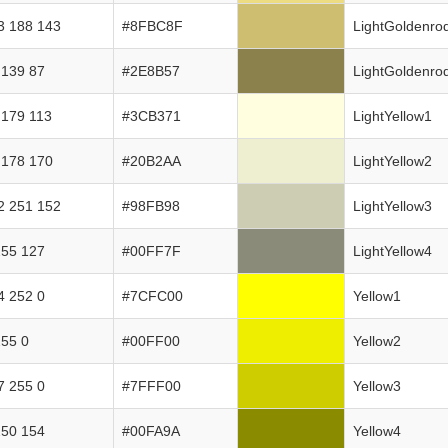
3 188 143
#8FBC8F
LightGoldenro
 139 87
#2E8B57
LightGoldenro
 179 113
#3CB371
LightYellow1
 178 170
#20B2AA
LightYellow2
2 251 152
#98FB98
LightYellow3
255 127
#00FF7F
LightYellow4
4 252 0
#7CFC00
Yellow1
255 0
#00FF00
Yellow2
7 255 0
#7FFF00
Yellow3
250 154
#00FA9A
Yellow4