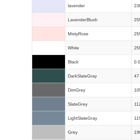
lavender
23
LavenderBlush
25
MistyRose
25
White
25
Black
0 
DarkSlateGray
47
DimGrey
10
SlateGrey
11
LightSlateGray
11
Grey
19