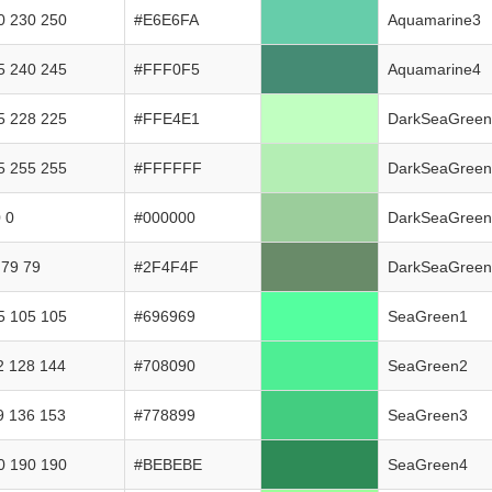
0 230 250
#E6E6FA
Aquamarine3
5 240 245
#FFF0F5
Aquamarine4
5 228 225
#FFE4E1
DarkSeaGree
5 255 255
#FFFFFF
DarkSeaGree
0 0
#000000
DarkSeaGree
 79 79
#2F4F4F
DarkSeaGree
5 105 105
#696969
SeaGreen1
2 128 144
#708090
SeaGreen2
9 136 153
#778899
SeaGreen3
0 190 190
#BEBEBE
SeaGreen4