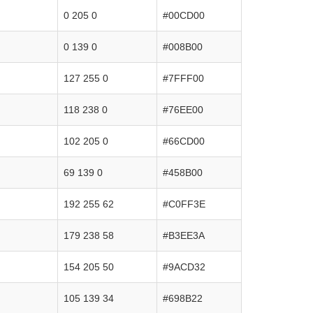
0 205 0
#00CD00
0 139 0
#008B00
127 255 0
#7FFF00
118 238 0
#76EE00
102 205 0
#66CD00
69 139 0
#458B00
192 255 62
#C0FF3E
179 238 58
#B3EE3A
154 205 50
#9ACD32
105 139 34
#698B22