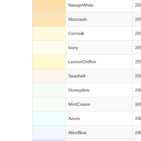
NavajoWhite
25
Moccasin
25
Cornsilk
25
Ivory
25
LemonChiffon
25
Seashell
25
Honeydew
24
MintCream
24
Azure
24
AliceBlue
24