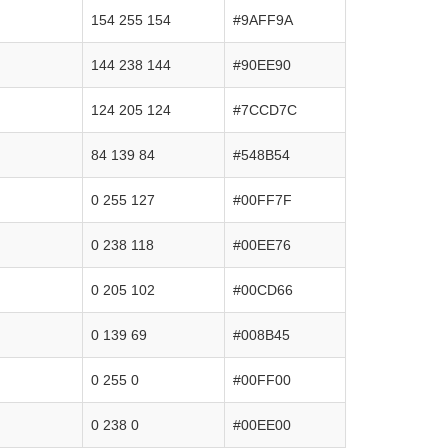
154 255 154
#9AFF9A
144 238 144
#90EE90
124 205 124
#7CCD7C
84 139 84
#548B54
0 255 127
#00FF7F
0 238 118
#00EE76
0 205 102
#00CD66
0 139 69
#008B45
0 255 0
#00FF00
0 238 0
#00EE00