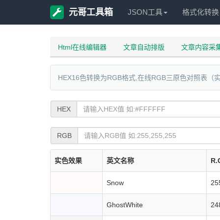
元哥工具箱
JSON工具
格式化转换
Html在线编辑器
文章自动排版
文章内容采
HEX16色转换为RGB格式,在线RGB三原色对照表（
HEX
RGB
实色效果
英文名称
R.
Snow
25
GhostWhite
24