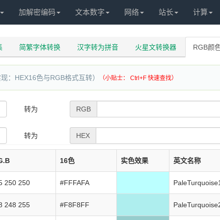
加解密编码
文本数字
网络
站长
计算
集
简繁字体转换
汉字转为拼音
火星文转换器
RGB颜
实现：HEX16色与RGB格式互转）
（小贴士： Ctrl+F 快速查找）
转为
RGB
转为
HEX
G.B
16色
实色效果
英文名称
5 250 250
#FFFAFA
PaleTurquoise
8 248 255
#F8F8FF
PaleTurquoise