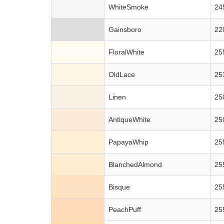
WhiteSmoke
24
Gainsboro
22
FloralWhite
25
OldLace
25
Linen
25
AntiqueWhite
25
PapayaWhip
25
BlanchedAlmond
25
Bisque
25
PeachPuff
25