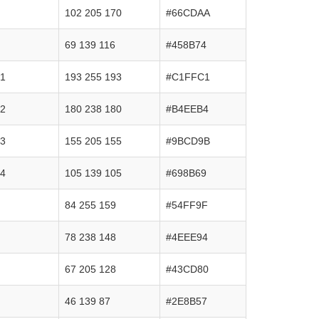
102 205 170
#66CDAA
69 139 116
#458B74
n1
193 255 193
#C1FFC1
n2
180 238 180
#B4EEB4
n3
155 205 155
#9BCD9B
n4
105 139 105
#698B69
84 255 159
#54FF9F
78 238 148
#4EEE94
67 205 128
#43CD80
46 139 87
#2E8B57