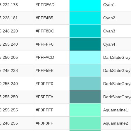
5 222 173
#FFDEAD
Cyan1
5 228 181
#FFE4B5
Cyan2
5 248 220
#FFF8DC
Cyan3
5 255 240
#FFFFF0
Cyan4
5 250 205
#FFFACD
DarkSlateGray
5 245 238
#FFF5EE
DarkSlateGray
0 255 240
#F0FFF0
DarkSlateGray
5 255 250
#F5FFFA
DarkSlateGray
0 255 255
#F0FFFF
Aquamarine1
0 248 255
#F0F8FF
Aquamarine2