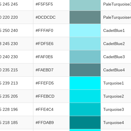
5 245 245
#F5F5F5
PaleTurquoise
0 220 220
#DCDCDC
PaleTurquoise
5 250 240
#FFFAF0
CadetBlue1
3 245 230
#FDF5E6
CadetBlue2
0 240 230
#FAF0E6
CadetBlue3
0 235 215
#FAEBD7
CadetBlue4
5 239 213
#FFEFD5
Turquoise1
5 235 205
#FFEBCD
Turquoise2
5 228 196
#FFE4C4
Turquoise3
5 218 185
#FFDAB9
Turquoise4