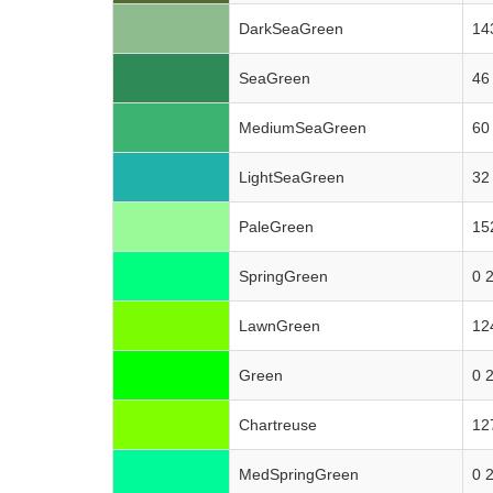
DarkSeaGreen
14
SeaGreen
46
MediumSeaGreen
60
LightSeaGreen
32
PaleGreen
15
SpringGreen
0 
LawnGreen
12
Green
0 
Chartreuse
12
MedSpringGreen
0 